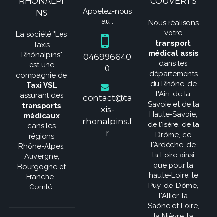
RHÔNALPI
COUVERTS
Appelez-nous
NS
au :
Nous réalisons
votre
La société "Les
transport
Taxis
médical assis
Rhônalpins"
046996640
dans les
est une
0
départements
compagnie de
du Rhône, de
Taxi VSL
l'Ain, de la
assurant des
contact@ta
Savoie et de la
transports
xis-
Haute-Savoie,
médicaux
rhonalpins.f
de l'Isère, de la
dans les
r
Drôme, de
régions
l'Ardèche, de
Rhône-Alpes,
la Loire ainsi
Auvergne,
que pour la
Bourgogne et
haute-Loire, le
Franche-
Puy-de-Dôme,
Comté.
l'Allier, la
Saône et Loire,
la Nièvre, la