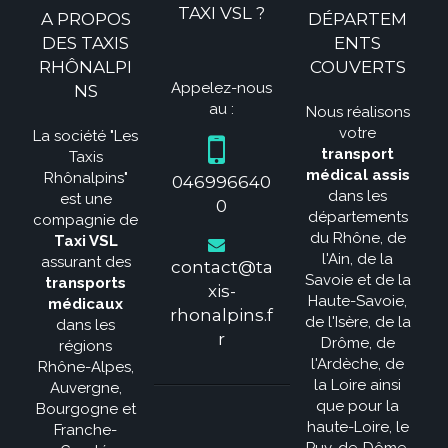
TAXI VSL ?
A PROPOS
DÉPARTEM
DES TAXIS
ENTS
RHÔNALPI
COUVERTS
Appelez-nous
NS
au :
Nous réalisons
votre
La société "Les
transport
Taxis
médical assis
Rhônalpins"
046996640
dans les
est une
0
départements
compagnie de
du Rhône, de
Taxi VSL
l'Ain, de la
assurant des
contact@ta
Savoie et de la
transports
xis-
Haute-Savoie,
médicaux
rhonalpins.f
de l'Isère, de la
dans les
r
Drôme, de
régions
l'Ardèche, de
Rhône-Alpes,
la Loire ainsi
Auvergne,
que pour la
Bourgogne et
haute-Loire, le
Franche-