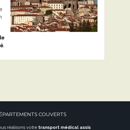
e
n
de
né
.
ÉPARTEMENTS COUVERTS
us réalisons votre
transport médical assis