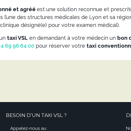
ionné et agréé
est une solution reconnue et prescrit
s l’une des structures médicales de Lyon et sa régio
la clinique désigné(e) pour votre examen médical).
’un
taxi VSL
en demandant à votre médecin un
bon 
4 69 96 64 00
pour réserver votre
taxi convention
BESOIN D’UN TAXI VSL ?
D
Appelez-nous au :
No