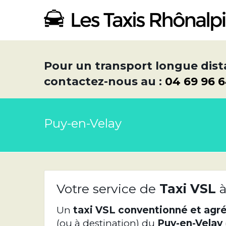
Pour un transport longue dist
contactez-nous au :
04 69 96 
Puy-en-Velay
Votre service de
Taxi VSL
à
Un
taxi VSL conventionné et agr
(ou à destination) du
Puy-en-Velay