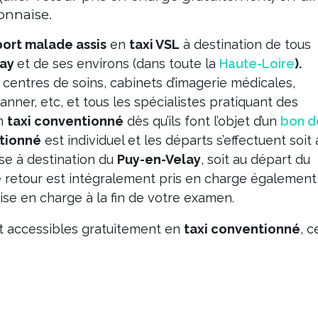
onnaise.
port malade assis
en
taxi VSL
à destination de tous
lay
et de ses environs (dans toute la
Haute-Loire
).
 centres de soins, cabinets d’imagerie médicales,
anner, etc, et tous les spécialistes pratiquant des
un
taxi conventionné
dès qu’ils font l’objet d’un
bon d
ntionné
est individuel et les départs s’effectuent soit 
se à destination du
Puy-en-Velay
, soit au départ du
e retour est intégralement pris en charge également
ise en charge à la fin de votre examen.
 accessibles gratuitement en
taxi conventionné
, 