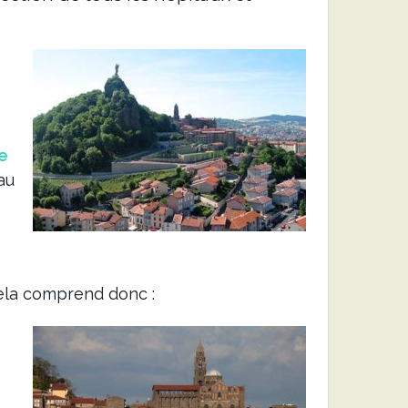
e
au
cela comprend donc :