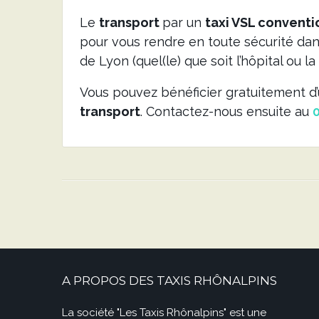
Le
transport
par un
taxi VSL convent
pour vous rendre en toute sécurité dan
de Lyon (quel(le) que soit l’hôpital ou 
Vous pouvez bénéficier gratuitement d
transport
. Contactez-nous ensuite au
0
A PROPOS DES TAXIS RHÔNALPINS
La société "Les Taxis Rhônalpins" est une