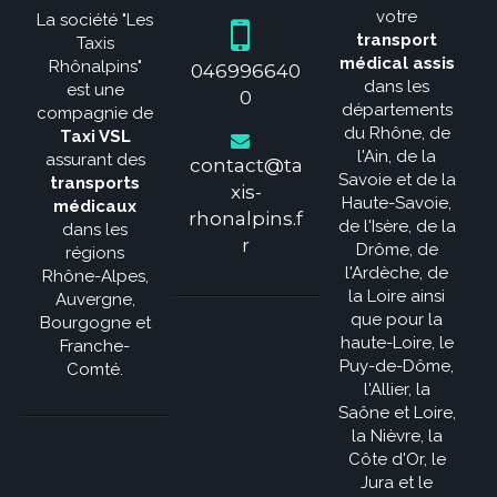
votre
La société "Les
transport
Taxis
médical assis
Rhônalpins"
046996640
dans les
est une
0
départements
compagnie de
du Rhône, de
Taxi VSL
l'Ain, de la
assurant des
contact@ta
Savoie et de la
transports
xis-
Haute-Savoie,
médicaux
rhonalpins.f
de l'Isère, de la
dans les
r
Drôme, de
régions
l'Ardèche, de
Rhône-Alpes,
la Loire ainsi
Auvergne,
que pour la
Bourgogne et
haute-Loire, le
Franche-
Puy-de-Dôme,
Comté.
l'Allier, la
Saône et Loire,
la Nièvre, la
Côte d'Or, le
Jura et le