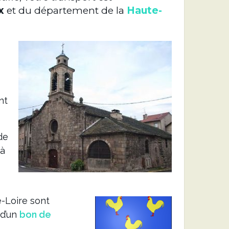
x
et du département de la
Haute-
nt
de
à
e-Loire sont
 d’un
bon de