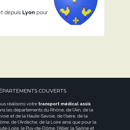
et depuis
Lyon
pour
ÉPARTEMENTS COUVERTS
us réalisons votre
transport médical assis
ns les départements du Rhône, de l'Ain, de la
voie et de la Haute-Savoie, de l'Isère, de la
ôme, de l'Ardèche, de la Loire ainsi que pour la
ute-Loire, le Puy-de-Dôme, l'Allier, la Saône et