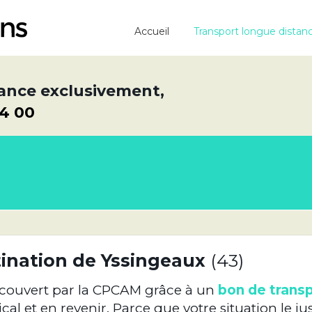
Accueil
Transport longue distan
ance exclusivement,
64 00
tination de Yssingeaux
(43)
 couvert par la CPCAM grâce à un
bon de trans
 et en revenir. Parce que votre situation le just