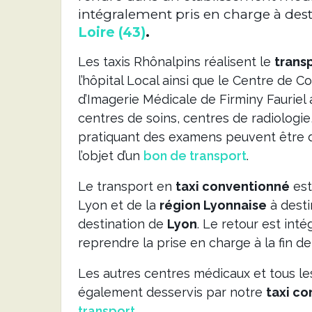
intégralement pris en charge à des
Loire (43)
.
Les taxis Rhônalpins réalisent le
trans
l’hôpital Local ainsi que le Centre de 
d’Imagerie Médicale de Firminy Fauriel 
centres de soins, centres de radiologie,
pratiquant des examens peuvent être 
l’objet d’un
bon de transport
.
Le transport en
taxi conventionné
est
Lyon et de la
région Lyonnaise
à desti
destination de
Lyon
. Le retour est int
reprendre la prise en charge à la fin d
Les autres centres médicaux et tous le
également desservis par notre
taxi c
transport
.