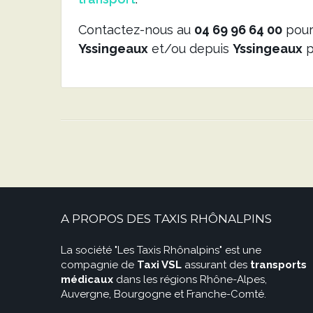
Contactez-nous au
04 69 96 64 00
pour
Yssingeaux
et/ou depuis
Yssingeaux
p
A PROPOS DES TAXIS RHÔNALPINS
La société "Les Taxis Rhônalpins" est une
compagnie de
Taxi VSL
assurant des
transports
médicaux
dans les régions Rhône-Alpes,
Auvergne, Bourgogne et Franche-Comté.