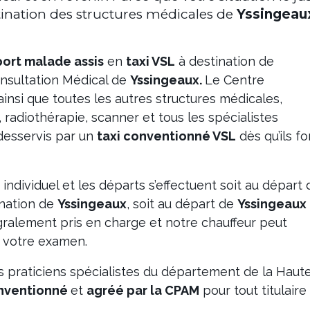
tination des structures médicales de
Yssingeau
port malade assis
en
taxi VSL
à destination de
Consultation Médical de
Yssingeaux.
Le Centre
ainsi que toutes les autres structures médicales,
 radiothérapie, scanner et tous les spécialistes
desservis par un
taxi conventionné VSL
dès qu’ils fo
 individuel et les départs s’effectuent soit au départ 
nation de
Yssingeaux
, soit au départ de
Yssingeaux
égralement pris en charge et notre chauffeur peut
e votre examen.
s praticiens spécialistes du département de la Haut
onventionné
et
agréé par la CPAM
pour tout titulaire