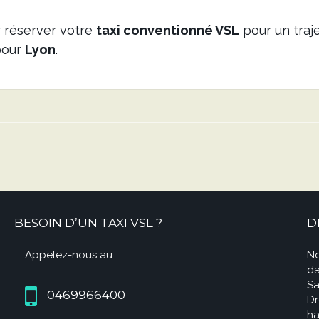
 réserver votre
taxi conventionné VSL
pour un traj
our
Lyon
.
BESOIN D’UN TAXI VSL ?
D
Appelez-nous au :
No
da
Sa
0469966400
Dr
ha