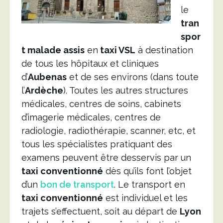
le
tran
spor
t malade assis
en
taxi VSL
à destination
de tous les hôpitaux et cliniques
d’
Aubenas
et de ses environs (dans toute
l’
Ardèche
). Toutes les autres structures
médicales, centres de soins, cabinets
d’imagerie médicales, centres de
radiologie, radiothérapie, scanner, etc, et
tous les spécialistes pratiquant des
examens peuvent être desservis par un
taxi conventionné
dès qu’ils font l’objet
d’un
bon de transport
. Le transport en
taxi conventionné
est individuel et les
trajets s’effectuent, soit au départ de
Lyon