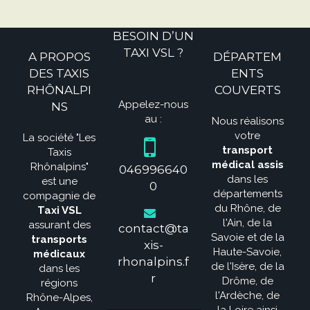
BESOIN D’UN
TAXI VSL ?
A PROPOS
DÉPARTEM
DES TAXIS
ENTS
RHÔNALPI
COUVERTS
Appelez-nous
NS
au :
Nous réalisons
votre
La société "Les
transport
Taxis
médical assis
Rhônalpins"
046996640
dans les
est une
0
départements
compagnie de
du Rhône, de
Taxi VSL
l'Ain, de la
assurant des
contact@ta
Savoie et de la
transports
xis-
Haute-Savoie,
médicaux
rhonalpins.f
de l'Isère, de la
dans les
r
Drôme, de
régions
l'Ardèche, de
Rhône-Alpes,