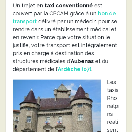
Un trajet en
taxi conventionné
est
couvert par la CPCAM grâce à un
bon de
transport
délivré par un médecin pour se
rendre dans un établissement médical et
en revenir. Parce que votre situation le
justifie, votre transport est intégralement
pris en charge à destination des
structures médicales d’
Aubenas
et du
département de l’
Ardèche (07)
.
Les
taxis
Rhô
nalpi
ns
réali
sent