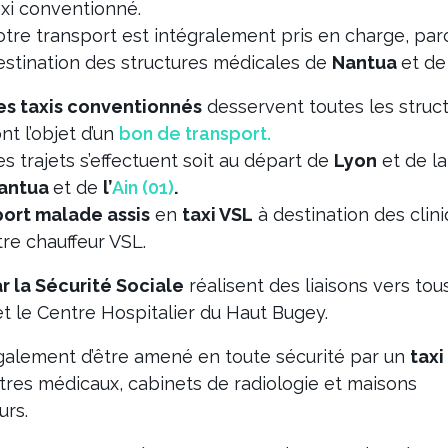
axi conventionné.
otre transport est intégralement pris en charge, parce 
estination des structures médicales de
Nantua
et d
es taxis conventionnés
desservent toutes les struc
nt l’objet d’un
bon de transport.
es trajets s’effectuent soit au départ de
Lyon
et de l
antua
et de
l’
Ain (01)
.
port malade assis
en
taxi VSL
à destination des clin
re chauffeur VSL.
r la Sécurité Sociale
réalisent des liaisons vers tou
 et le Centre Hospitalier du Haut Bugey.
alement d’être amené en toute sécurité par un
taxi
tres médicaux, cabinets de radiologie et maisons
urs.