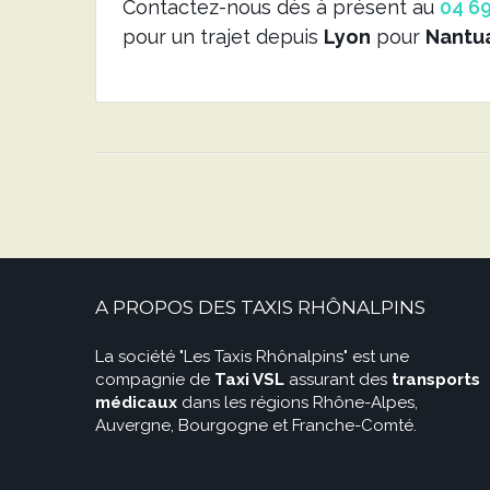
Contactez-nous dès à présent au
04 69
pour un trajet depuis
Lyon
pour
Nantu
A PROPOS DES TAXIS RHÔNALPINS
La société "Les Taxis Rhônalpins" est une
compagnie de
Taxi VSL
assurant des
transports
médicaux
dans les régions Rhône-Alpes,
Auvergne, Bourgogne et Franche-Comté.