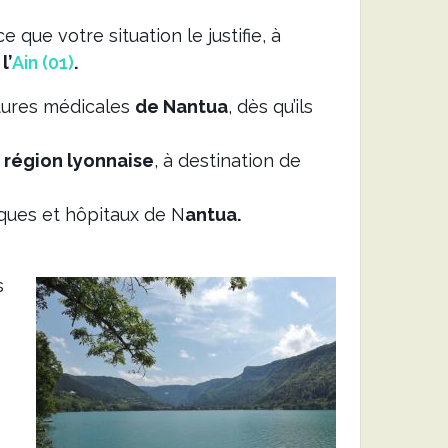
que votre situation le justifie, à
e
l’
Ain (01)
.
tures médicales
de Nantua
, dès qu’ils
a
région lyonnaise
, à destination de
iques et hôpitaux de N
antua.
s