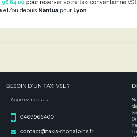
 96 64 00
pour réserver votre taxi conventionné VS
a
et/ou depuis
Nantua
pour
Lyon
.
BESOIN D’UN TAXI VSL ?
D
Appelez-nous au :
No
da
Sa
0469966400
Dr
ha
contact@taxis-rhonalpins.fr
Lo