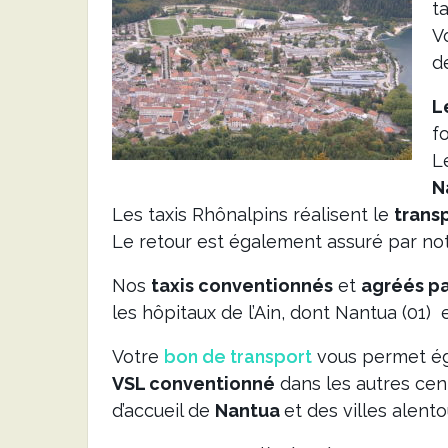
t
V
d
L
fo
L
N
Les taxis Rhônalpins réalisent le
trans
Le retour est également assuré par not
Nos
taxis conventionnés
et
agréés pa
les hôpitaux de l’Ain, dont Nantua (01)
Votre
bon de transport
vous permet ég
VSL conventionné
dans les autres cen
d’accueil de
Nantua
et des villes alento