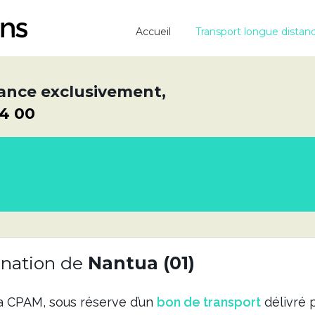
Accueil
Transport longue distan
ance exclusivement,
64 00
ination de
Nantua (01)
a CPAM, sous réserve d’un
bon de transport
délivré 