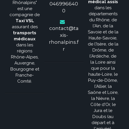
médical assis
Rhônalpins"
046996640
dans les
est une
0
départements
compagnie de
du Rhône, de
Taxi VSL
l'Ain, de la
assurant des
contact@ta
Savoie et de la
transports
xis-
Haute-Savoie,
médicaux
rhonalpins.f
de l'Isère, de la
dans les
r
Drôme, de
régions
l'Ardèche, de
Rhône-Alpes,
la Loire ainsi
Auvergne,
que pour la
Bourgogne et
haute-Loire, le
Franche-
Puy-de-Dôme,
Comté.
l'Allier, la
Saône et Loire,
la Nièvre, la
Côte d'Or, le
Jura et le
Doubs (au
départ et à
l'arrivée).