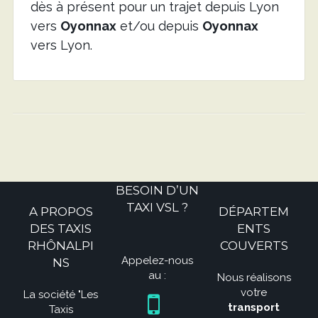
dès à présent pour un trajet depuis Lyon
vers
Oyonnax
et/ou depuis
Oyonnax
vers Lyon.
BESOIN D’UN
TAXI VSL ?
A PROPOS
DÉPARTEM
DES TAXIS
ENTS
RHÔNALPI
COUVERTS
Appelez-nous
NS
au :
Nous réalisons
votre
La société "Les
transport
Taxis