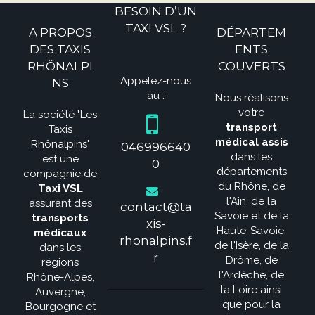
BESOIN D’UN
TAXI VSL ?
A PROPOS
DÉPARTEM
DES TAXIS
ENTS
RHÔNALPI
COUVERTS
Appelez-nous
NS
au :
Nous réalisons
votre
La société "Les
transport
Taxis
médical assis
Rhônalpins"
046996640
dans les
est une
0
départements
compagnie de
du Rhône, de
Taxi VSL
l'Ain, de la
assurant des
contact@ta
Savoie et de la
transports
xis-
Haute-Savoie,
médicaux
rhonalpins.f
de l'Isère, de la
dans les
r
Drôme, de
régions
l'Ardèche, de
Rhône-Alpes,
la Loire ainsi
Auvergne,
que pour la
Bourgogne et