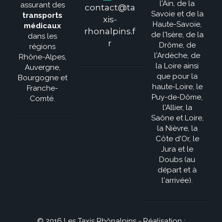
l'Ain, de la
assurant des
contact@ta
Savoie et de la
transports
xis-
Haute-Savoie,
médicaux
rhonalpins.f
de l'Isère, de la
dans les
r
Drôme, de
régions
l'Ardèche, de
Rhône-Alpes,
la Loire ainsi
Auvergne,
que pour la
Bourgogne et
haute-Loire, le
Franche-
Puy-de-Dôme,
Comté.
l'Allier, la
Saône et Loire,
la Nièvre, la
Côte d'Or, le
Jura et le
Doubs (au
départ et à
l'arrivée).
© 2016 Les Taxis Rhônalpins - Réalisation :