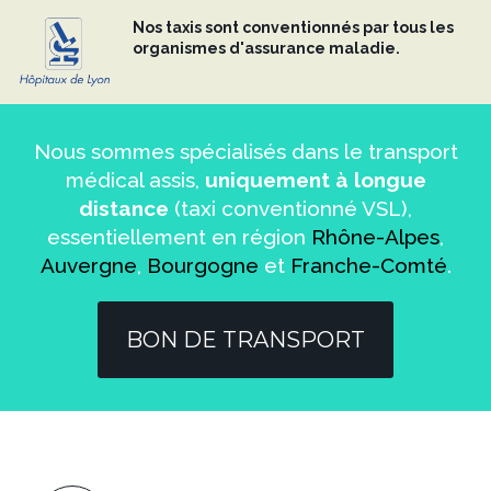
Nos taxis sont conventionnés par tous les
organismes d'assurance maladie.
Nous sommes spécialisés dans le transport
médical assis,
uniquement à longue
distance
(taxi conventionné VSL),
essentiellement en région
Rhône-Alpes
,
Auvergne
,
Bourgogne
et
Franche-Comté
.
BON DE TRANSPORT