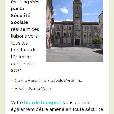
és
et
agréés
par la
Sécurité
Sociale
réalisent des
liaisons vers
tous les
hôpitaux de
l’Ardèche,
dont Privas
(07) :
Centre Hospitalier des Vals d’Ardèche
Hôpital Sainte Marie
Votre
bon de transport
vous permet
également d’être amené en toute sécurité