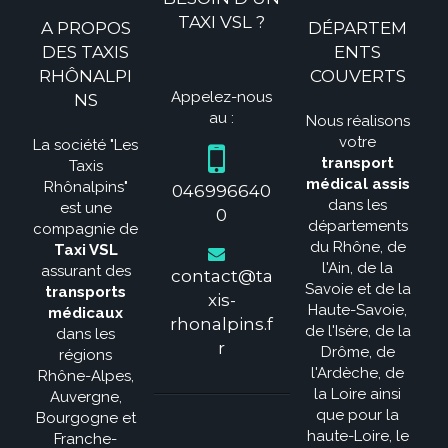
TAXI VSL ?
A PROPOS
DÉPARTEM
DES TAXIS
ENTS
RHÔNALPI
COUVERTS
Appelez-nous
NS
au :
Nous réalisons
votre
La société "Les
transport
Taxis
médical assis
Rhônalpins"
046996640
dans les
est une
0
départements
compagnie de
du Rhône, de
Taxi VSL
l'Ain, de la
assurant des
contact@ta
Savoie et de la
transports
xis-
Haute-Savoie,
médicaux
rhonalpins.f
de l'Isère, de la
dans les
r
Drôme, de
régions
l'Ardèche, de
Rhône-Alpes,
la Loire ainsi
Auvergne,
que pour la
Bourgogne et
haute-Loire, le
Franche-