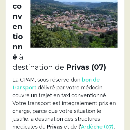
co
nv
en
tio
nn
é
à
destination de
Privas (07)
La CPAM, sous réserve d’un
bon de
transport
délivré par votre médecin,
couvre un trajet en taxi conventionné.
Votre transport est intégralement pris en
charge, parce que votre situation le
justifie, à destination des structures
médicales de
Privas
et de
l’
Ardèche (07)
.