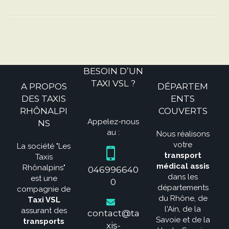
BESOIN D’UN
TAXI VSL ?
A PROPOS
DÉPARTEM
DES TAXIS
ENTS
RHÔNALPI
COUVERTS
Appelez-nous
NS
au :
Nous réalisons
votre
La société "Les
transport
Taxis
médical assis
Rhônalpins"
046996640
dans les
est une
0
départements
compagnie de
du Rhône, de
Taxi VSL
l'Ain, de la
assurant des
contact@ta
Savoie et de la
transports
xis-