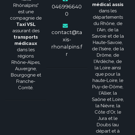
médical assis
Rhônalpins"
046996640
dans les
est une
0
départements
compagnie de
du Rhône, de
Taxi VSL
l'Ain, de la
assurant des
contact@ta
Savoie et de la
transports
xis-
Haute-Savoie,
médicaux
rhonalpins.f
de l'Isère, de la
dans les
r
Drôme, de
régions
l'Ardèche, de
Rhône-Alpes,
la Loire ainsi
Auvergne,
que pour la
Bourgogne et
haute-Loire, le
Franche-
Puy-de-Dôme,
Comté.
l'Allier, la
Saône et Loire,
la Nièvre, la
Côte d'Or, le
Jura et le
Doubs (au
départ et à