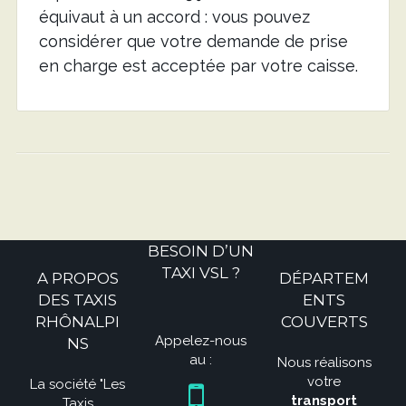
équivaut à un accord : vous pouvez
considérer que votre demande de prise
en charge est acceptée par votre caisse.
BESOIN D’UN
TAXI VSL ?
A PROPOS
DÉPARTEM
DES TAXIS
ENTS
RHÔNALPI
COUVERTS
Appelez-nous
NS
au :
Nous réalisons
votre
La société "Les
transport
Taxis